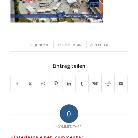
/
/
25. JUNI 2018
0 KOMMENTARE
VON
PETER
Eintrag teilen
0
KOMMENTARE
Hinterlasse einen Kommentar