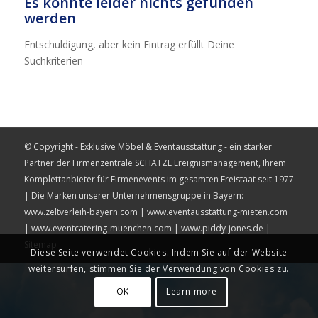
Es konnte leider nichts gefunden
werden
Entschuldigung, aber kein Eintrag erfüllt Deine
Suchkriterien
© Copyright - Exklusive Möbel & Eventausstattung - ein starker
Partner der Firmenzentrale
SCHÄTZL Ereignismanagement
, Ihrem
Komplettanbieter für Firmenevents im gesamten Freistaat seit 1977
| Die Marken unserer Unternehmensgruppe in Bayern:
www.zeltverleih-bayern.com
|
www.eventausstattung-mieten.com
|
www.eventcatering-muenchen.com
|
www.piddy-jones.de
|
Sitemap
Diese Seite verwendet Cookies. Indem Sie auf der Website
weitersurfen, stimmen Sie der Verwendung von Cookies zu.
OK
Learn more