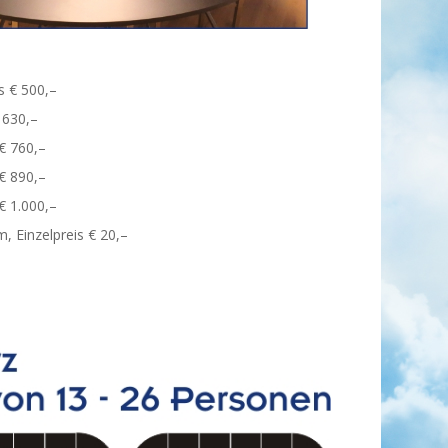
s € 500,–
 630,–
€ 760,–
€ 890,–
€ 1.000,–
, Einzelpreis € 20,–