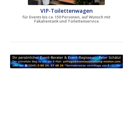
VIP-Toilettenwagen
für Events bis ca. 150 Personen, auf Wunsch mit
Fäkalientank und Toilettenservice
VIP WC Toilettenwagen mieten Oberbayern | Luxus
Sanitärcontainer Verleih Ebersberg | mobile VIP Toiletten
mieten Erding | mobiler Luxus WC Toilettenanhänger
Verleih Freising | WC Toiletten für Events mieten
Fürstenfeldbruck | VIP WC Toilettenwagen Verleih
Ingolstadt | Luxus Sanitärcontainer mieten München |
mobile VIP Toiletten Verleih Rosenheim | mobiler Luxus WC
Toilettenanhänger mieten Starnberg | WC Toiletten für
Events Verleih Fürstenfeldbruck | VIP WC Toilettenwagen
mieten Garmisch-Partenkirchen | Luxus Sanitärcontainer
Verleih Niederbayern | mobile VIP Toiletten mieten
Landshut | mobiler Luxus WC Toilettenanhänger Verleih
Passau | WC Toiletten für Events mieten Straubing | VIP WC
Toilettenwagen Verleih Schwaben | Luxus