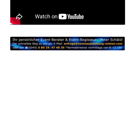
Möbel mieten Bayern | Mietmöbel Oberbayern | Möbel
Verleih Dachau | Möbel mieten Ebersberg | Mietmöbel
Erding | Möbel Verleih Freising | Möbel mieten
Fürstenfeldbruck | Mietmöbel Ingolstadt | Möbel Verleih
München | Möbel mieten Rosenheim | Mietmöbel
Starnberg | Möbel Verleih Niederbayern | Möbel mieten
Landshut | Mietmöbel Passau | Möbel Verleih Straubing |
Möbel mieten Schwaben | Mietmöbel Allgäu | Möbel
Verleih Augsburg | Möbel mieten Kempten | Mietmöbel
Memmingen | Möbel Verleih Oberpfalz | Möbel mieten
Regensburg | Mietmöbel Weiden | Möbel Verleih Franken
| Möbel mieten Oberfranken | Mietmöbel Bamberg |
Möbel Verleih Bayreuth | Möbel mieten Coburg |
Mietmöbel Hof | Möbel Verleih Kulmbach | Möbel mieten
Mittelfranken | Mietmöbel Ansbach | Möbel Verleih
Erlangen | Möbel mieten Fürth | Mietmöbel Nürnberg |
Möbel Verleih Unterfranken | Möbel mieten Schweinfurt |
Mietmöbel Würzburg