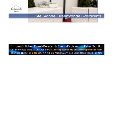
Paravents mieten Oberbayern | mobile Stellwände Verleih
Ebersberg | Trennwände mieten Erding | Paravent Verleih
Freising | mobile Stellwände mieten Fürstenfeldbruck |
Trennwände Verleih Ingolstadt | Paravents mieten
München | mobile Stellwände Verleih Rosenheim |
Trennwände mieten Starnberg | Paravent Verleih
Garmisch-Partenkirchen | mobile Stellwände mieten
Niederbayern | Trennwände Verleih Landshut | Paravents
mieten Passau | mobile Stellwände Verleih Schwaben |
Trennwände mieten Allgäu | Paravent Verleih Augsburg |
mobile Stellwände mieten Memmingen | Trennwände
Verleih Oberpfalz | Paravents miete Regensburg | mobile
Stellwände Verleih Weiden | Trennwände mieten Bayern |
Paravent Verleih Franken | mobile Stellwände mieten
Oberfranken | Trennwände Verleih Bamberg | Paravents