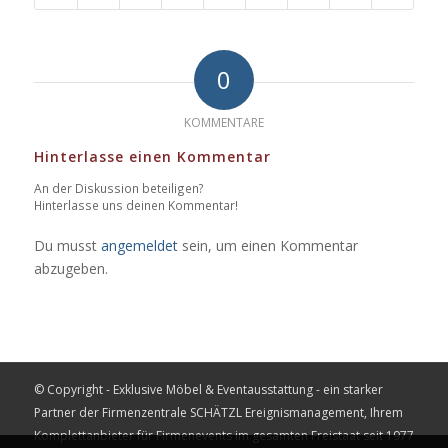
0
KOMMENTARE
Hinterlasse einen Kommentar
An der Diskussion beteiligen?
Hinterlasse uns deinen Kommentar!
Du musst
angemeldet
sein, um einen Kommentar
abzugeben.
© Copyright - Exklusive Möbel & Eventausstattung - ein starker
Partner der Firmenzentrale
SCHÄTZL Ereignismanagement
, Ihrem
Komplettanbieter für Firmenevents im gesamten Freistaat seit 1977