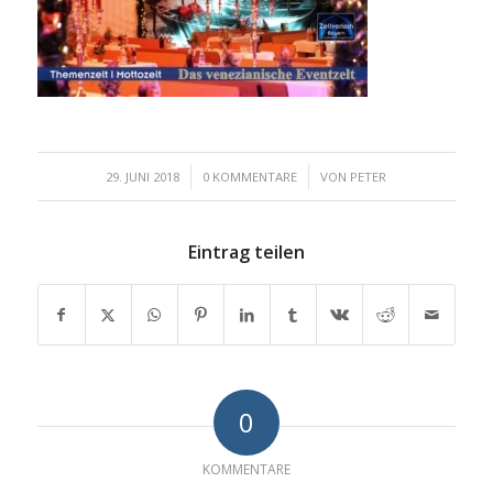
/
/
29. JUNI 2018
0 KOMMENTARE
VON
PETER
Eintrag teilen
0
KOMMENTARE