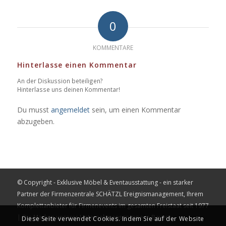
0
KOMMENTARE
Hinterlasse einen Kommentar
An der Diskussion beteiligen?
Hinterlasse uns deinen Kommentar!
Du musst
angemeldet
sein, um einen Kommentar
abzugeben.
© Copyright - Exklusive Möbel & Eventausstattung - ein starker
Partner der Firmenzentrale
SCHÄTZL Ereignismanagement
, Ihrem
Komplettanbieter für Firmenevents im gesamten Freistaat seit 1977
| Die Marken unserer Unternehmensgruppe in Bayern:
Diese Seite verwendet Cookies. Indem Sie auf der Website