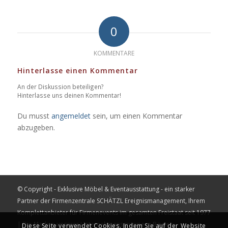
0
KOMMENTARE
Hinterlasse einen Kommentar
An der Diskussion beteiligen?
Hinterlasse uns deinen Kommentar!
Du musst
angemeldet
sein, um einen Kommentar
abzugeben.
© Copyright - Exklusive Möbel & Eventausstattung - ein starker
Partner der Firmenzentrale
SCHÄTZL Ereignismanagement
, Ihrem
Komplettanbieter für Firmenevents im gesamten Freistaat seit 1977
| Die Marken unserer Unternehmensgruppe in Bayern:
Diese Seite verwendet Cookies. Indem Sie auf der Website