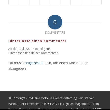
0
KOMMENTARE
Hinterlasse einen Kommentar
An der Diskussion beteiligen?
Hinterlasse uns deinen Kommentar!
Du musst
angemeldet
sein, um einen Kommentar
abzugeben.
© Copyright - Exklusive Möbel & Eventausstattung - ein starker
Partner der Firmenzentrale
SCHÄTZL Ereignismanagement
, Ihrem
Komplettanbieter für Firmenevents im gesamten Freistaat seit 1977