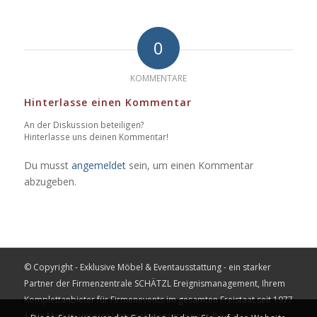
0
KOMMENTARE
Hinterlasse einen Kommentar
An der Diskussion beteiligen?
Hinterlasse uns deinen Kommentar!
Du musst
angemeldet
sein, um einen Kommentar
abzugeben.
© Copyright - Exklusive Möbel & Eventausstattung - ein starker
Partner der Firmenzentrale
SCHÄTZL Ereignismanagement
, Ihrem
Komplettanbieter für Firmenevents im gesamten Freistaat seit 1977
| Die Marken unserer Unternehmensgruppe in Bayern: