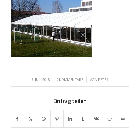
/
/
5. JULI 2018
0 KOMMENTARE
VON
PETER
Eintrag teilen