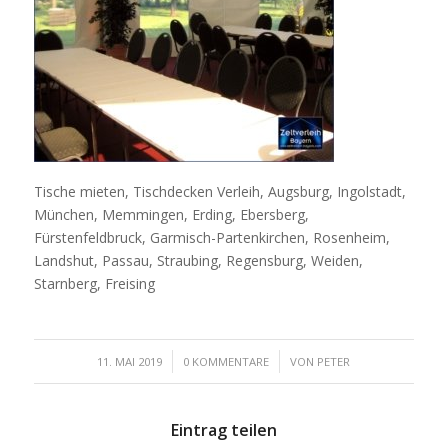
Tische mieten, Tischdecken Verleih, Augsburg, Ingolstadt,
München, Memmingen, Erding, Ebersberg,
Fürstenfeldbruck, Garmisch-Partenkirchen, Rosenheim,
Landshut, Passau, Straubing, Regensburg, Weiden,
Starnberg, Freising
/
/
11. MAI 2019
0 KOMMENTARE
VON
PETER
Eintrag teilen