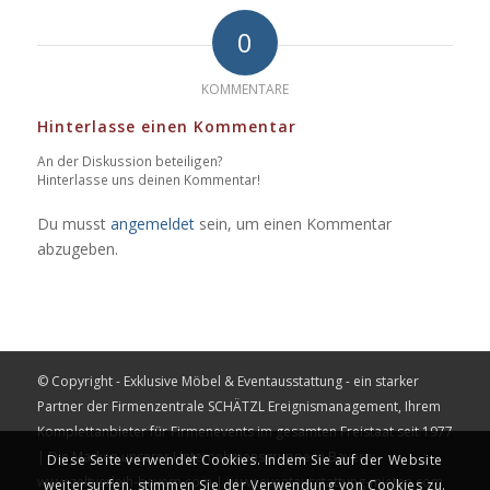
0
KOMMENTARE
Hinterlasse einen Kommentar
An der Diskussion beteiligen?
Hinterlasse uns deinen Kommentar!
Du musst
angemeldet
sein, um einen Kommentar
abzugeben.
© Copyright - Exklusive Möbel & Eventausstattung - ein starker
Partner der Firmenzentrale
SCHÄTZL Ereignismanagement
, Ihrem
Komplettanbieter für Firmenevents im gesamten Freistaat seit 1977
| Die Marken unserer Unternehmensgruppe in Bayern:
Diese Seite verwendet Cookies. Indem Sie auf der Website
www.zeltverleih-bayern.com
|
www.eventausstattung-mieten.com
weitersurfen, stimmen Sie der Verwendung von Cookies zu.