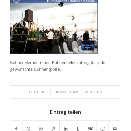
Bühnenelemente und Bühnenbeleuchtung für jede
gewünschte Bühnengröße.
/
/
17. MAI 2019
0 KOMMENTARE
VON
PETER
Eintrag teilen