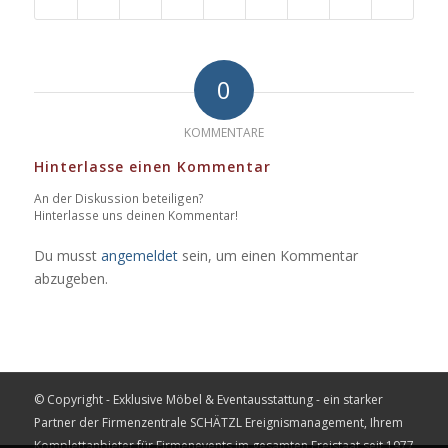
0
KOMMENTARE
Hinterlasse einen Kommentar
An der Diskussion beteiligen?
Hinterlasse uns deinen Kommentar!
Du musst
angemeldet
sein, um einen Kommentar
abzugeben.
© Copyright - Exklusive Möbel & Eventausstattung - ein starker
Partner der Firmenzentrale
SCHÄTZL Ereignismanagement
, Ihrem
Komplettanbieter für Firmenevents im gesamten Freistaat seit 1977