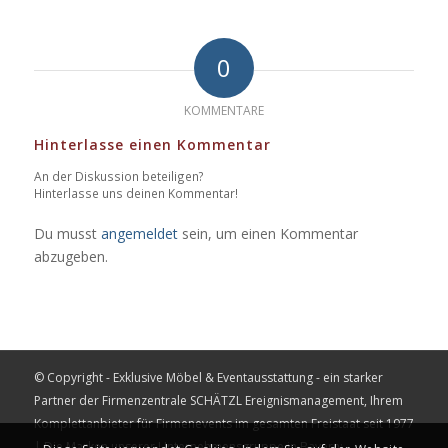
0
KOMMENTARE
Hinterlasse einen Kommentar
An der Diskussion beteiligen?
Hinterlasse uns deinen Kommentar!
Du musst
angemeldet
sein, um einen Kommentar
abzugeben.
© Copyright - Exklusive Möbel & Eventausstattung - ein starker
Partner der Firmenzentrale
SCHÄTZL Ereignismanagement
, Ihrem
Komplettanbieter für Firmenevents im gesamten Freistaat seit 1977
| Die Marken unserer Unternehmensgruppe in Bayern: