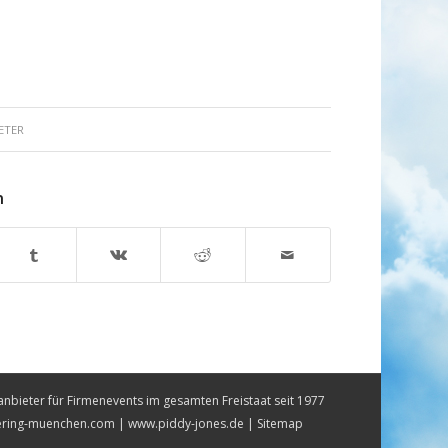
ETER
n
anbieter für Firmenevents im gesamten Freistaat seit 1977
ering-muenchen.com
|
www.piddy-jones.de
|
Sitemap