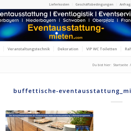
Lieferkosten
Geschäftsbedingungen
Anfrag
Veranstaltungstechnik
Dekoration
VIP WC Toiletten
Ra
Du bist hier:
Startseite
/
buffettische-eventausstattung_m