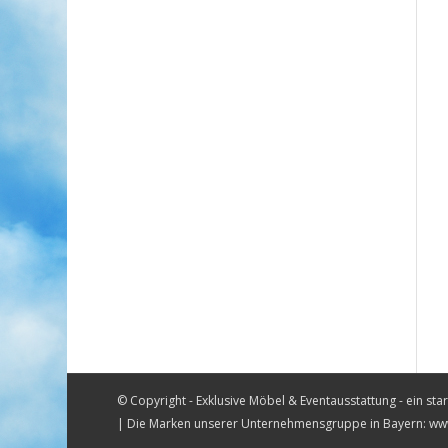
© Copyright - Exklusive Möbel & Eventausstattung - ein st
| Die Marken unserer Unternehmensgruppe in Bayern:
www