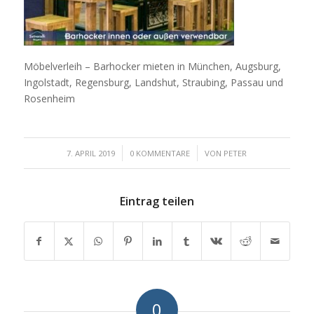
Möbelverleih – Barhocker mieten in München, Augsburg,
Ingolstadt, Regensburg, Landshut, Straubing, Passau und
Rosenheim
/
/
7. APRIL 2019
0 KOMMENTARE
VON
PETER
Eintrag teilen
0