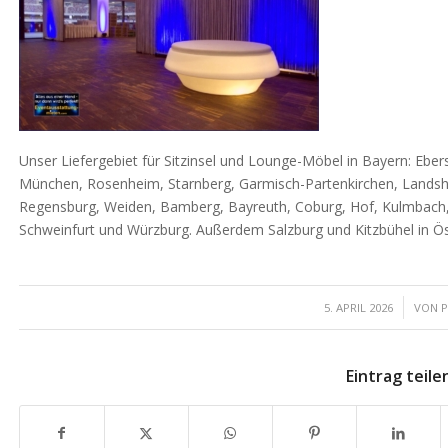
Unser Liefergebiet für Sitzinsel und Lounge-Möbel in Bayern: Ebersb
München, Rosenheim, Starnberg, Garmisch-Partenkirchen, Landsh
Regensburg, Weiden, Bamberg, Bayreuth, Coburg, Hof, Kulmbach,
Schweinfurt und Würzburg. Außerdem Salzburg und Kitzbühel in Ös
/
5. APRIL 2026
VON
P
Eintrag teile